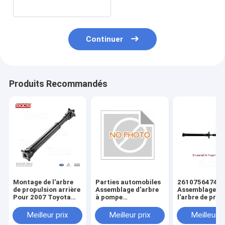
Continuer
Produits Recommandés
Montage de l'arbre
Parties automobiles
26107564740
de propulsion arrière
Assemblage d'arbre
Assemblage d
Pour 2007 Toyota
à pompe
l'arbre de prop
Landcool Lutzer
6394103206
arrière BMW X
J200 3714060590
A6394103206 Pour
Véhicule tout-
Meilleur prix
Meilleur prix
Meilleur p
Mercedes-Benz
terrain E83