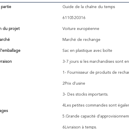
partie
Guide de la chaîne du temps
6110520316
n du projet
Voiture européenne
arché
Marché de rechange
 l'emballage
Sac en plastique avec boîte
vraison
3-7 jours si les marchandises sont en
1- Fournisseur de produits de rech
2Prix d'usine
3- Des stocks importants.
4Les petites commandes sont égalem
ages
5.Grande capacité d'approvisionne
6Livraison à temps.