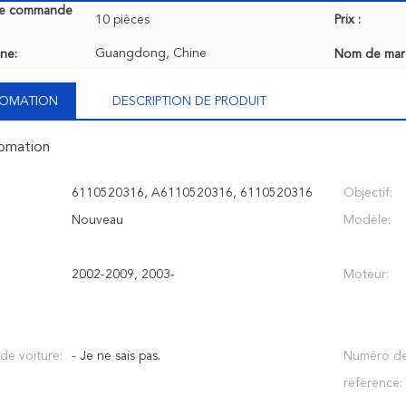
de commande
10 pièces
Prix :
Guangdong, Chine
ine:
Nom de mar
NFOMATION
DESCRIPTION DE PRODUIT
fomation
6110520316, A6110520316, 6110520316
Objectif:
Nouveau
Modèle:
2002-2009, 2003-
Moteur:
 de voiture:
- Je ne sais pas.
Numéro d
référence: