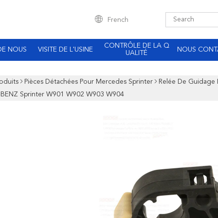
French
CONTRÔLE DE LA Q
DE NOUS
VISITE DE L'USINE
NOUS CONT
UALITÉ
oduits
Pièces Détachées Pour Mercedes Sprinter
Relée De Guidage 
BENZ Sprinter W901 W902 W903 W904