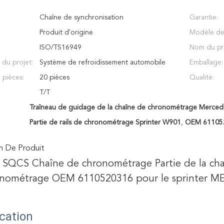
Chaîne de synchronisation
Garantie:
Produit d'origine
Modèle de 
:
ISO/TS16949
Nom du pr
 du projet:
Système de refroidissement automobile
Emballage:
pièces:
20 pièces
Qualité:
T/T
Traîneau de guidage de la chaîne de chronométrage Mercede
Partie de rails de chronométrage Sprinter W901
,
OEM 611052
n De Produit
SQCS Chaîne de chronométrage Partie de la chaî
onométrage OEM 6110520316 pour le sprinter
ication