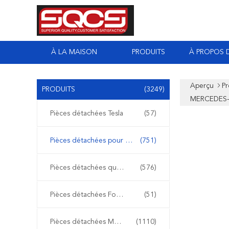
À LA MAISON
PRODUITS
À PROPOS 
Aperçu
Pr
PRODUITS
(3249)
MERCEDES-
Pièces détachées Tesla
(57)
Pièces détachées pour Mercedes Sprinter
(751)
Pièces détachées quotidiennes Iveco
(576)
Pièces détachées Ford Transit
(51)
Pièces détachées Mercedes Benz
(1110)