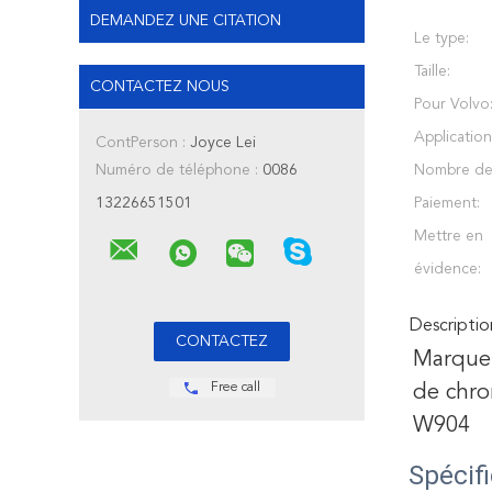
DEMANDEZ UNE CITATION
Le type:
Taille:
CONTACTEZ NOUS
Pour Volvo
Application
ContPerson :
Joyce Lei
Numéro de téléphone :
0086
Nombre de 
13226651501
Paiement:
Mettre en
évidence:
Descriptio
Marque 
Free call
de chr
W904
Spécif