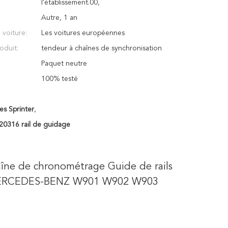
l'établissement.00,
Autre, 1 an
voiture:
Les voitures européennes
oduit:
tendeur à chaînes de synchronisation
Paquet neutre
100% testé
s Sprinter
,
0316 rail de guidage
ne de chronométrage Guide de rails 
 MERCEDES-BENZ W901 W902 W903 