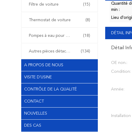
Quantité 
Filtre de voiture
(15)
min :
Lieu d'orig
Thermostat de voiture
(8)
DÉTAIL I
Pompes à eau pour voiture
(18)
Détail In
Autres pièces détachées automobiles
(134)
OE non.:
A PROPOS DE NOUS
Condition:
VISITE D'USINE
CONTRÔLE DE LA QUALITÉ
Année:
CONTACT
NOUVELLES
Installation
DES CAS