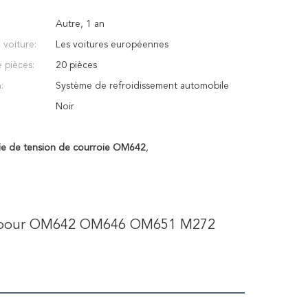
Autre, 1 an
voiture:
Les voitures européennes
 pièces:
20 pièces
:
Système de refroidissement automobile
Noir
ie de tension de courroie OM642
,
te pour OM642 OM646 OM651 M272 