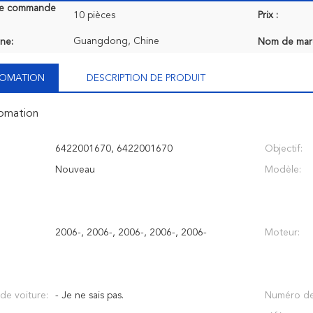
de commande
10 pièces
Prix :
Guangdong, Chine
ine:
Nom de mar
NFOMATION
DESCRIPTION DE PRODUIT
fomation
6422001670, 6422001670
Objectif:
Nouveau
Modèle:
2006-, 2006-, 2006-, 2006-, 2006-
Moteur:
 de voiture:
- Je ne sais pas.
Numéro d