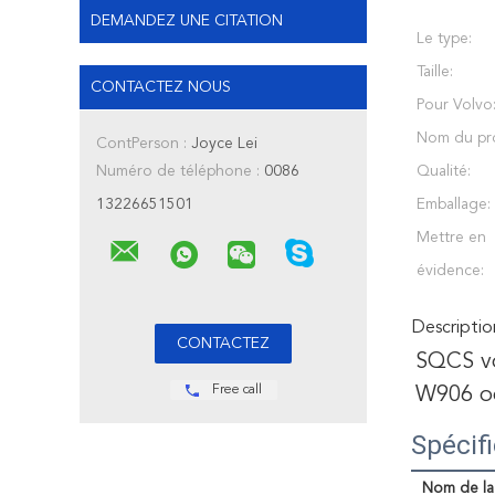
DEMANDEZ UNE CITATION
Le type:
Taille:
CONTACTEZ NOUS
Pour Volvo
Nom du pro
ContPerson :
Joyce Lei
Numéro de téléphone :
0086
Qualité:
13226651501
Emballage:
Mettre en
évidence:
Descriptio
SQCS vo
Free call
W906 o
Spécif
Nom de la 