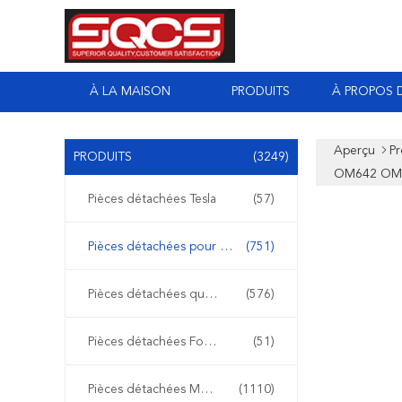
À LA MAISON
PRODUITS
À PROPOS 
Aperçu
Pr
PRODUITS
(3249)
OM642 OM6
Pièces détachées Tesla
(57)
Pièces détachées pour Mercedes Sprinter
(751)
Pièces détachées quotidiennes Iveco
(576)
Pièces détachées Ford Transit
(51)
Pièces détachées Mercedes Benz
(1110)