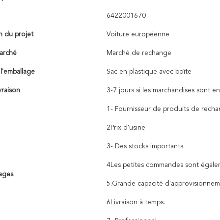
6422001670
n du projet
Voiture européenne
arché
Marché de rechange
 l'emballage
Sac en plastique avec boîte
vraison
3-7 jours si les marchandises sont en
1- Fournisseur de produits de rech
2Prix d'usine
3- Des stocks importants.
4Les petites commandes sont égalem
ages
5.Grande capacité d'approvisionne
6Livraison à temps.