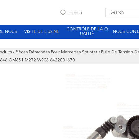
French
CONTRÔLE DE LA Q
DE NOUS
VISITE DE L'USINE
NOUS CONT
UALITÉ
oduits
Pièces Détachées Pour Mercedes Sprinter
Pulle De Tension D
46 OM651 M272 W906 6422001670