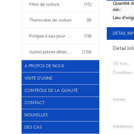
Quantité 
Filtre de voiture
(15)
min :
Lieu d'orig
Thermostat de voiture
(8)
DÉTAIL I
Pompes à eau pour voiture
(18)
Détail In
Autres pièces détachées automobiles
(134)
OE non.:
A PROPOS DE NOUS
Condition:
VISITE D'USINE
CONTRÔLE DE LA QUALITÉ
Année:
CONTACT
NOUVELLES
Installation
DES CAS