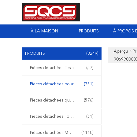
À LA MAISON
PRODUITS
À PROPOS 
Aperçu
Pr
PRODUITS
(3249)
9069900007
Pièces détachées Tesla
(57)
Pièces détachées pour Mercedes Sprinter
(751)
Pièces détachées quotidiennes Iveco
(576)
Pièces détachées Ford Transit
(51)
Pièces détachées Mercedes Benz
(1110)