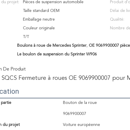
 du projet:
Pièces de suspension automobile
Produit d'o
Taille standard OEM
Délai de li
Emballage neutre
Qualité:
Couleur originale
Nombre de
T/T
Boulons à roue de Mercedes Sprinter
,
OE 9069900007 pièce
Le boulon de suspension du Sprinter W906
n De Produit
 SQCS Fermeture à roues OE 9069900007 pour M
ication
partie
Bouton de la roue
9069900007
n du projet
Voiture européenne