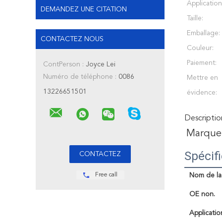
Application
DEMANDEZ UNE CITATION
Taille:
Emballage:
CONTACTEZ NOUS
Couleur:
Paiement:
ContPerson :
Joyce Lei
Numéro de téléphone :
0086
Mettre en
13226651501
évidence:
Descriptio
Marque
Spécif
Free call
Nom de la 
OE non.
Applicatio