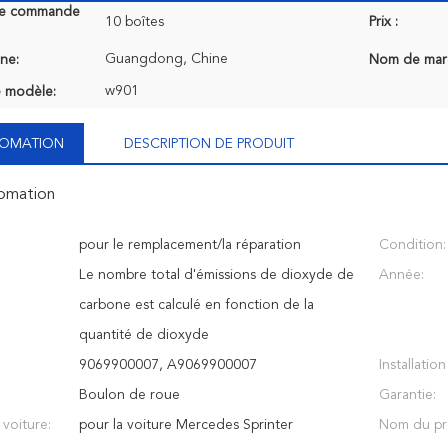
de commande
10 boîtes
Prix :
Guangdong, Chine
ine:
Nom de mar
w901
 modèle:
NFOMATION
DESCRIPTION DE PRODUIT
fomation
pour le remplacement/la réparation
Condition:
Le nombre total d'émissions de dioxyde de
Année:
carbone est calculé en fonction de la
quantité de dioxyde
9069900007, A9069900007
Installatio
Boulon de roue
Garantie:
voiture:
pour la voiture Mercedes Sprinter
Nom du pr