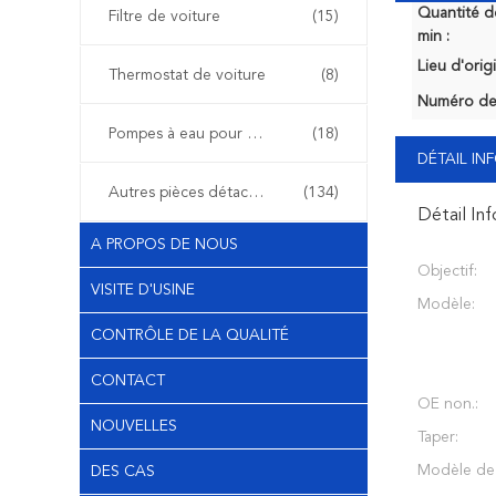
Quantité 
Filtre de voiture
(15)
min :
Lieu d'orig
Thermostat de voiture
(8)
Numéro de
Pompes à eau pour voiture
(18)
DÉTAIL I
Autres pièces détachées automobiles
(134)
Détail In
A PROPOS DE NOUS
Objectif:
VISITE D'USINE
Modèle:
CONTRÔLE DE LA QUALITÉ
CONTACT
OE non.:
NOUVELLES
Taper:
Modèle de 
DES CAS