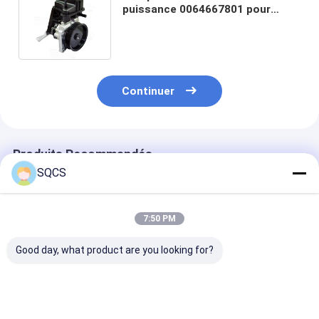
puissance 0064667801 pour
Mercedes-Benz Sprinter W906
par SQCS Car Fitment
Continuer
Produits Recommandés
SQCS
7:50 PM
Good day, what product are you looking for?
Convient pour
Mercedes-Benz Car
Parties autom
Mercedes-Benz
Fitment Pour W213
noires Assemb
Sprinter 2019-2024
2019 Pièces
de rétroviseur