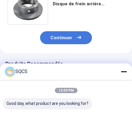
Disque de frein arrière
9044230312 pour Mercedes
Benz Sprinter W904
Continuer
Produits Recommandés
SQCS
12:09 PM
Good day, what product are you looking for?
Convient pour
Mercedes-Benz Car
Parties autom
Mercedes-Benz
Fitment Pour W213
noires Assemb
Sprinter 2019-2024
2019 Pièces
de rétroviseur