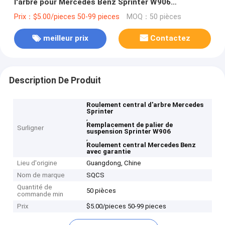
l'arbre pour Mercedes Benz Sprinter W906
Remplacement
Prix：$5.00/pieces 50-99 pieces
MOQ：50 pièces
meilleur prix
Contactez
Description De Produit
Roulement central d'arbre Mercedes
Sprinter
,
Remplacement de palier de
Surligner
suspension Sprinter W906
,
Roulement central Mercedes Benz
avec garantie
Lieu d'origine
Guangdong, Chine
Nom de marque
SQCS
Quantité de
50 pièces
commande min
Prix
$5.00/pieces 50-99 pieces