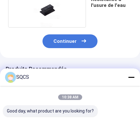
l'usure de l'eau
Continuer
Produits Recommandés
SQCS
10:38 AM
Good day, what product are you looking for?
Convient pour
Mercedes-Benz Car
Parties autom
Mercedes-Benz
Fitment Pour W213
noires Assemb
Sprinter 2019-2024
2019 Pièces
de rétroviseur