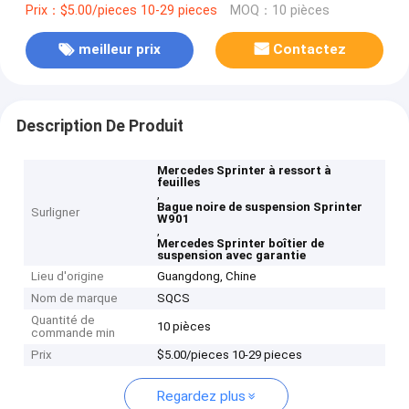
Prix：$5.00/pieces 10-29 pieces
MOQ：10 pièces
meilleur prix
Contactez
Description De Produit
Mercedes Sprinter à ressort à
feuilles
,
Bague noire de suspension Sprinter
Surligner
W901
,
Mercedes Sprinter boîtier de
suspension avec garantie
Lieu d'origine
Guangdong, Chine
Nom de marque
SQCS
Quantité de
10 pièces
commande min
Prix
$5.00/pieces 10-29 pieces
Regardez plus