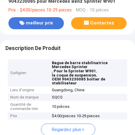
9043230085 pour Mercedes Benz Sprinter W901
Prix：$4.00/pieces 10-29 pieces
MOQ：10 pièces
meilleur prix
Contactez
Description De Produit
Bague de barre stabilisatrice
Mercedes Sprinter
,
,
Pour le Sprinter W901
Surligner
,
la coque de suspension
OEM 9043230085 boîtier de
stabilisateur
Lieu d'origine
Guangdong, Chine
Nom de marque
SQCS
Quantité de
10 pièces
commande min
Prix
$4.00/pieces 10-29 pieces
Regardez plus