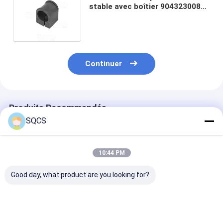
stable avec boîtier 9043230085
pour Mercedes Benz Sprinter
W901
Continuer
Produits Recommandés
SQCS
10:44 PM
Good day, what product are you looking for?
Convient pour
Mercedes-Benz Car
Parties autom
Mercedes-Benz
Fitment Pour W213
noires Assemb
Sprinter 2019-2024
2019 Pièces
de rétroviseur