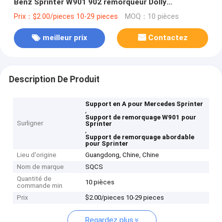
Benz Sprinter W901 902 remorqueur Dolly
6013260240
Prix：$2.00/pieces 10-29 pieces
MOQ：10 pièces
meilleur prix
Contactez
Description De Produit
Support en A pour Mercedes Sprinter
,
Support de remorquage W901 pour
Surligner
Sprinter
,
Support de remorquage abordable
pour Sprinter
Lieu d'origine
Guangdong, Chine, Chine
Nom de marque
SQCS
Quantité de
10 pièces
commande min
Prix
$2.00/pieces 10-29 pieces
Regardez plus