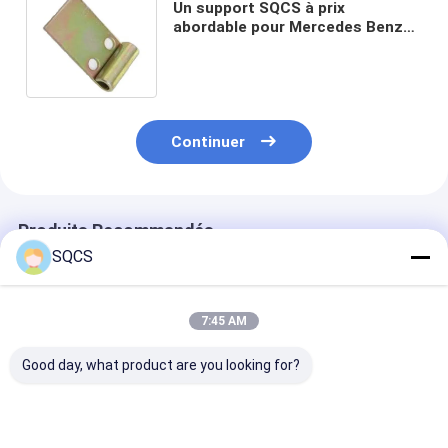
Un support SQCS à prix
abordable pour Mercedes Benz
Sprinter W901 902 remorqueur
Dolly 6013260240
Continuer
Produits Recommandés
SQCS
7:45 AM
Good day, what product are you looking for?
Convient pour
Mercedes-Benz Car
Parties autom
Mercedes-Benz
Fitment Pour W213
noires Assemb