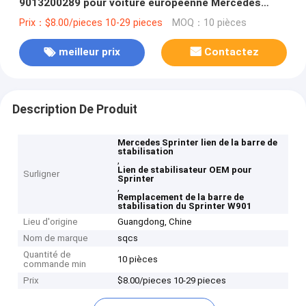
9013200289 pour voiture européenne Mercedes
Benz Sprinter W901
Prix：$8.00/pieces 10-29 pieces
MOQ：10 pièces
meilleur prix
Contactez
Description De Produit
Mercedes Sprinter lien de la barre de
stabilisation
,
Lien de stabilisateur OEM pour
Surligner
Sprinter
,
Remplacement de la barre de
stabilisation du Sprinter W901
Lieu d'origine
Guangdong, Chine
Nom de marque
sqcs
Quantité de
10 pièces
commande min
Prix
$8.00/pieces 10-29 pieces