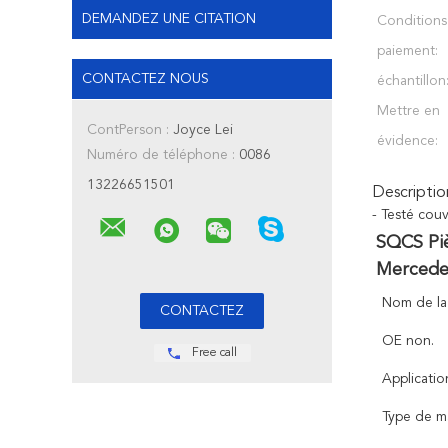
DEMANDEZ UNE CITATION
Conditions
paiement:
CONTACTEZ NOUS
échantillon
Mettre en
ContPerson :
Joyce Lei
évidence:
Numéro de téléphone :
0086
13226651501
Descriptio
- Testé cou
SQCS Piè
Mercede
Nom de la 
OE non.
Free call
Applicatio
Type de m