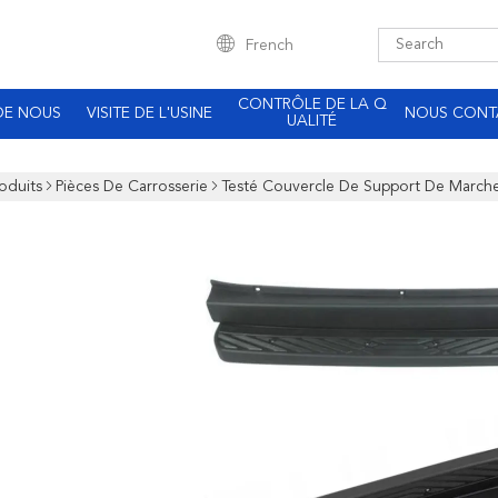
French
CONTRÔLE DE LA Q
DE NOUS
VISITE DE L'USINE
NOUS CONT
UALITÉ
oduits
Pièces De Carrosserie
Testé Couvercle De Support De March