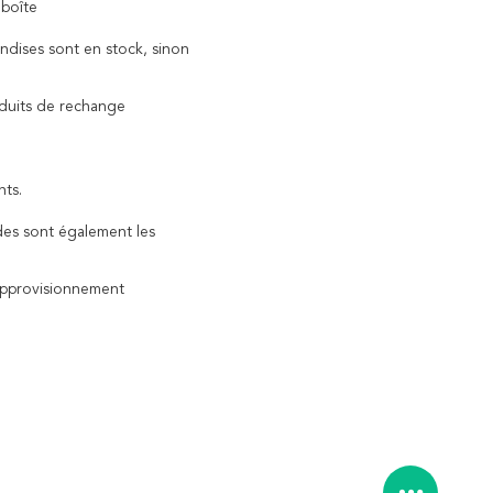
 boîte
andises sont en stock, sinon
oduits de rechange
nts.
es sont également les
approvisionnement