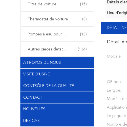
Détails d'e
Filtre de voiture
(15)
Lieu d'orig
Thermostat de voiture
(8)
DÉTAIL I
Pompes à eau pour voiture
(18)
Détail In
Autres pièces détachées automobiles
(134)
Modèle:
A PROPOS DE NOUS
VISITE D'USINE
OE non.:
CONTRÔLE DE LA QUALITÉ
Le type:
CONTACT
Modèle de 
Application
NOUVELLES
Le paquet:
DES CAS
Nombre de 