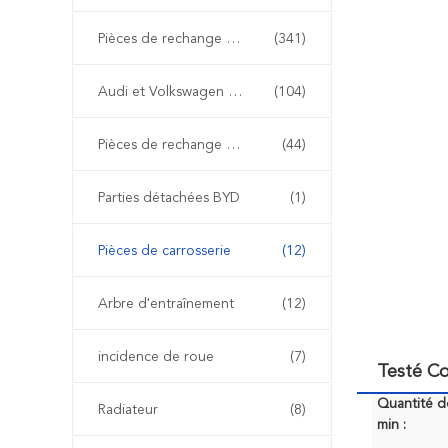
Pièces de rechange de BMW
(341)
Audi et Volkswagen pièces détachées
(104)
Pièces de rechange de Renault
(44)
Parties détachées BYD
(1)
Pièces de carrosserie
(12)
Arbre d'entraînement
(12)
incidence de roue
(7)
Testé C
Quantité 
Radiateur
(8)
min :