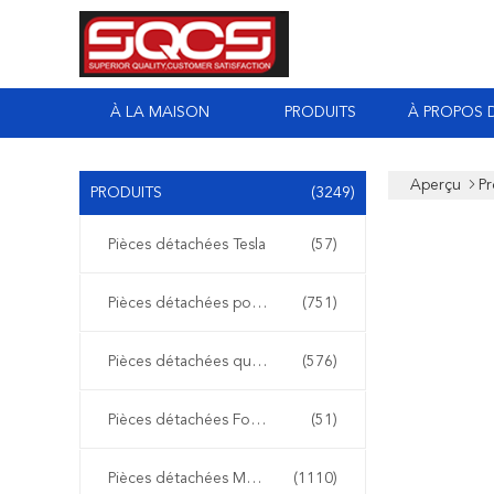
À LA MAISON
PRODUITS
À PROPOS 
Aperçu
Pr
PRODUITS
(3249)
Pièces détachées Tesla
(57)
Pièces détachées pour Mercedes Sprinter
(751)
Pièces détachées quotidiennes Iveco
(576)
Pièces détachées Ford Transit
(51)
Pièces détachées Mercedes Benz
(1110)