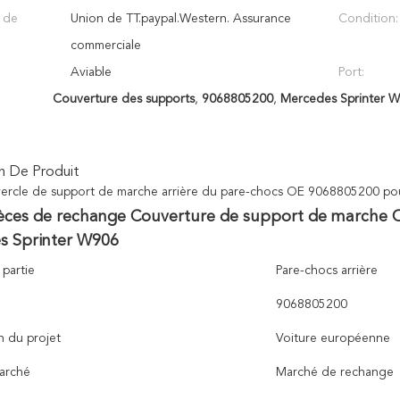
 de
Union de TT.paypal.Western. Assurance
Condition:
commerciale
:
Aviable
Port:
Couverture des supports
,
9068805200
,
Mercedes Sprinter W
n De Produit
vercle de support de marche arrière du pare-chocs OE 9068805200 p
ces de rechange Couverture de support de marche O
s Sprinter W906
partie
Pare-chocs arrière
9068805200
n du projet
Voiture européenne
arché
Marché de rechange