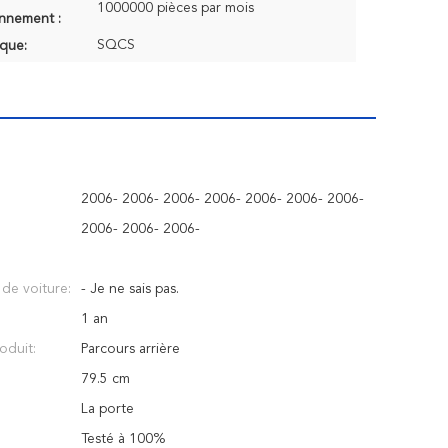
1000000 pièces par mois
onnement :
SQCS
que:
2006- 2006- 2006- 2006- 2006- 2006- 2006-
2006- 2006- 2006-
n de voiture:
- Je ne sais pas.
1 an
oduit:
Parcours arrière
79.5 cm
La porte
Testé à 100%