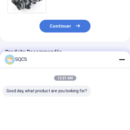
performance
Continuer
Produits Recommandés
SQCS
12:21 AM
Good day, what product are you looking for?
Pour les véhicules à
Réservoir de
Bmw X3 E83 Eu
moteur à
refroidissement du
réfrigérant
combustion
moteur du
Thermostat
thermostat pour
Résidence
BMW X5 E53
11537588257 p
Meilleur prix
Meilleur prix
Meilleur p