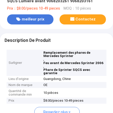
SQCS Lumière avant 9068203261 9068203161
Prix：$8.00/pieces 10-49 pieces
MOQ：10 pièces
meilleur prix
Contactez
Description De Produit
Remplacement des phares de
Mercedes Sprinter
,
Surligner
Feu avant de Mercedes Sprinter 2006
,
Phare de Sprinter SQCS avec
garantie
Lieu d'origine
Guangdong, Chine
Nom de marque
OE
Quantité de
10 pièces
commande min
Prix
$8.00/pieces 10-49 pieces
Regardez plus