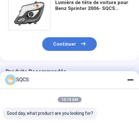
Lumière de tête de voiture pour
Benz Sprinter 2006- SQCS
Lumière avant 9068203261
9068203161
Continuer
Produits Recommandés
SQCS
10:19 AM
Good day, what product are you looking for?
Convient pour
Mercedes-Benz Car
Parties autom
Mercedes-Benz
Fitment Pour W213
noires Assemb