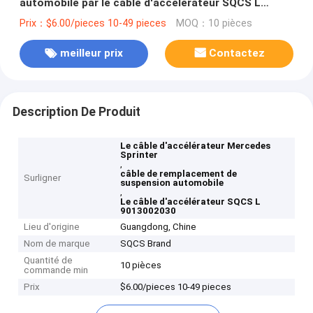
automobile par le câble d'accélérateur SQCS L
9013002030
Prix：$6.00/pieces 10-49 pieces
MOQ：10 pièces
meilleur prix
Contactez
Description De Produit
Le câble d'accélérateur Mercedes
Sprinter
,
câble de remplacement de
Surligner
suspension automobile
,
Le câble d'accélérateur SQCS L
9013002030
Lieu d'origine
Guangdong, Chine
Nom de marque
SQCS Brand
Quantité de
10 pièces
commande min
Prix
$6.00/pieces 10-49 pieces