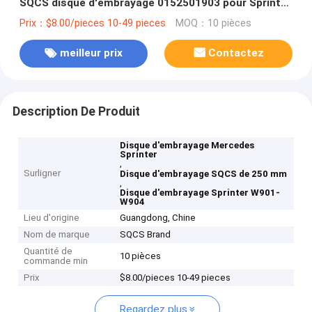
SQCS disque d'embrayage 0152501903 pour Sprinter
W901-W904
Prix：$8.00/pieces 10-49 pieces
MOQ：10 pièces
meilleur prix
Contactez
Description De Produit
Disque d'embrayage Mercedes
Sprinter
,
Surligner
Disque d'embrayage SQCS de 250 mm
,
Disque d'embrayage Sprinter W901-
W904
Lieu d'origine
Guangdong, Chine
Nom de marque
SQCS Brand
Quantité de
10 pièces
commande min
Prix
$8.00/pieces 10-49 pieces
Regardez plus