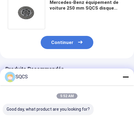
Mercedes-Benz équipement de
voiture 250 mm SQCS disque
d'embrayage 0152501903 pour
Sprinter W901-W904
Continuer
Produits Recommandés
SQCS
5:52 AM
Good day, what product are you looking for?
Convient pour
Mercedes-Benz Car
Parties autom
Mercedes-Benz
Fitment Pour W213
noires Assemb