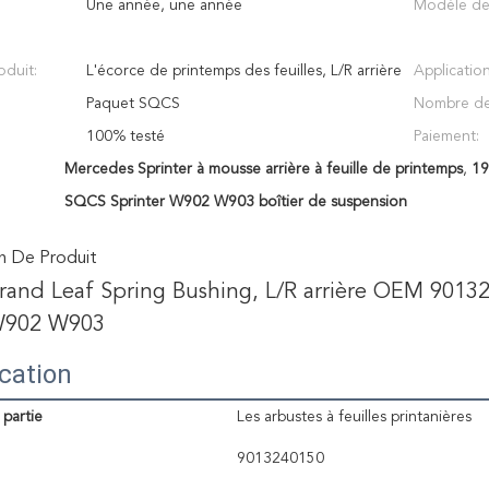
Une année, une année
Modèle de 
duit:
L'écorce de printemps des feuilles, L/R arrière
Application
Paquet SQCS
Nombre de
100% testé
Paiement:
Mercedes Sprinter à mousse arrière à feuille de printemps
,
19
SQCS Sprinter W902 W903 boîtier de suspension
n De Produit
and Leaf Spring Bushing, L/R arrière OEM 90132
902 W903
ication
partie
Les arbustes à feuilles printanières
9013240150