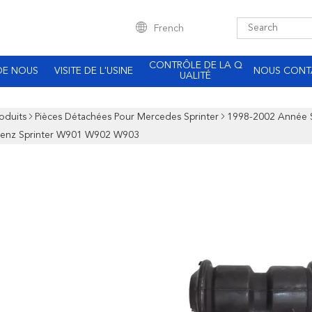
French
CONTRÔLE DE LA Q
DE NOUS
VISITE DE L'USINE
NOUS CONT
UALITÉ
oduits
Pièces Détachées Pour Mercedes Sprinter
1998-2002 Année S
enz Sprinter W901 W902 W903