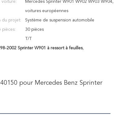
voiture:
Mercedes Sprinter W901 W902 W903 W904,
voitures européennes
 du projet:
Système de suspension automobile
 pièces:
30 pièces
T/T
98-2002 Sprinter W901 à ressort à feuilles
,
40150 pour Mercedes Benz Sprinter 