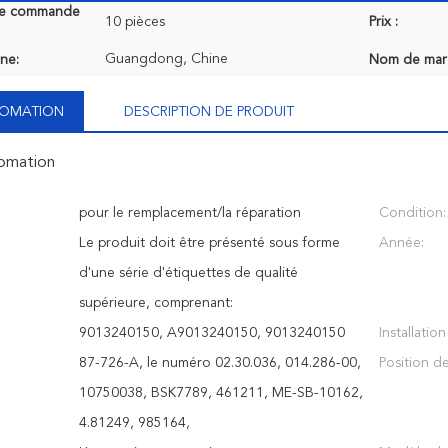
de commande
10 pièces
Prix :
Guangdong, Chine
ine:
Nom de mar
NFOMATION
DESCRIPTION DE PRODUIT
fomation
pour le remplacement/la réparation
Condition:
Le produit doit être présenté sous forme
Année:
d'une série d'étiquettes de qualité
supérieure, comprenant:
9013240150, A9013240150, 9013240150
Installatio
e
87-726-A, le numéro 02.30.036, 014.286-00,
Position de
10750038, BSK7789, 461211, ME-SB-10162,
4.81249, 985164,