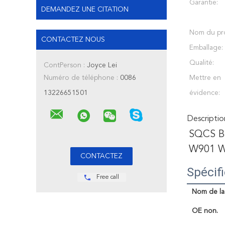
Garantie:
DEMANDEZ UNE CITATION
Nom du pro
CONTACTEZ NOUS
Emballage:
Qualité:
ContPerson :
Joyce Lei
Numéro de téléphone :
0086
Mettre en
13226651501
évidence:
Descriptio
SQCS Br
W901 W
Spécif
Free call
Nom de la 
OE non.