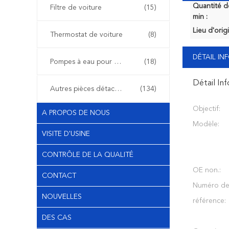
Quantité 
Filtre de voiture
(15)
min :
Lieu d'orig
Thermostat de voiture
(8)
DÉTAIL I
Pompes à eau pour voiture
(18)
Détail In
Autres pièces détachées automobiles
(134)
Objectif:
A PROPOS DE NOUS
Modèle:
VISITE D'USINE
CONTRÔLE DE LA QUALITÉ
OE non.:
CONTACT
Numéro d
NOUVELLES
référence:
DES CAS