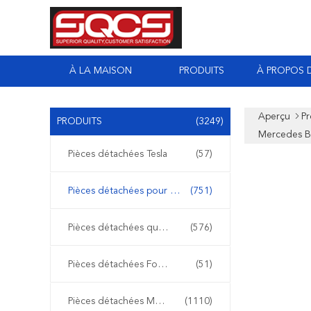
À LA MAISON
PRODUITS
À PROPOS 
Aperçu
Pr
PRODUITS
(3249)
Mercedes B
Pièces détachées Tesla
(57)
Pièces détachées pour Mercedes Sprinter
(751)
Pièces détachées quotidiennes Iveco
(576)
Pièces détachées Ford Transit
(51)
Pièces détachées Mercedes Benz
(1110)