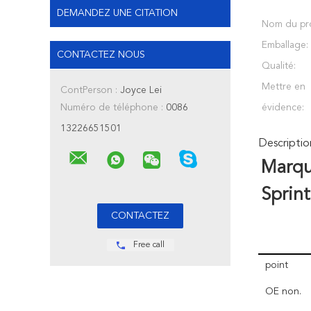
DEMANDEZ UNE CITATION
Nom du pro
Emballage:
CONTACTEZ NOUS
Qualité:
Mettre en
ContPerson :
Joyce Lei
Numéro de téléphone :
0086
évidence:
13226651501
Descriptio
Marq
Sprin
Free call
point
OE non.