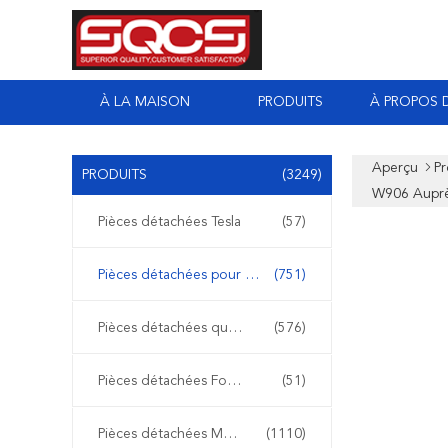
À LA MAISON
PRODUITS
À PROPOS 
Aperçu
Pr
PRODUITS
(3249)
W906 Aupr
Pièces détachées Tesla
(57)
Pièces détachées pour Mercedes Sprinter
(751)
Pièces détachées quotidiennes Iveco
(576)
Pièces détachées Ford Transit
(51)
Pièces détachées Mercedes Benz
(1110)