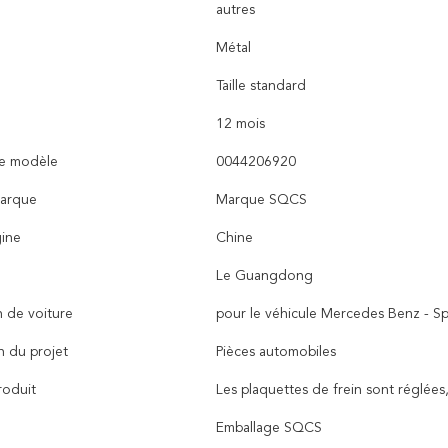
autres
Métal
Taille standard
12 mois
e modèle
0044206920
arque
Marque SQCS
gine
Chine
Le Guangdong
n de voiture
pour le véhicule Mercedes Benz - Sp
n du projet
Pièces automobiles
oduit
Les plaquettes de frein sont réglées,
Emballage SQCS