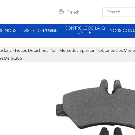
French
CONTRÔLE DE LA Q
DE NOUS
VISITE DE L'USINE
NOUS CONT
UALITÉ
oduits
Pièces Détachées Pour Mercedes Sprinter
Obtenez Les Meille
ès De SQCS