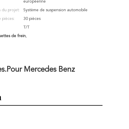
européenne
 du projet:
Système de suspension automobile
 pièces:
30 pièces
T/T
ttes de frein
,
es.
Pour Mercedes Benz 
n