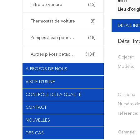
min :
Filtre de voiture
(15)
Lieu d'orig
Thermostat de voiture
(8)
DÉTAIL I
Pompes à eau pour voiture
(18)
Détail In
Autres pièces détachées automobiles
(134)
Objectif:
Modèle:
A PROPOS DE NOUS
VISITE D'USINE
CONTRÔLE DE LA QUALITÉ
OE non.:
Numéro d
CONTACT
référence:
NOUVELLES
Garantie:
DES CAS