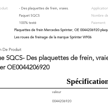
duit:
- Des plaquettes de frein, vraies.
Application
Paquet SQCS
Nombre de
100% testé
Paiement:
Plaquettes de frein Mercedes Sprinter
,
OE 0044206920 plaque
Les roues de freinage de la marque Sprinter W906
n De Produit
ue SQCS
- Des plaquettes de frein, vrai
ter OE
0044206920
Spécificatio
valeur
0044206920