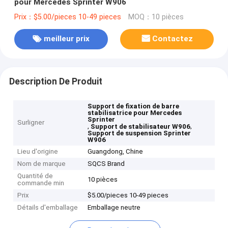
pour Mercedes Sprinter W906
Prix：$5.00/pieces 10-49 pieces
MOQ：10 pièces
meilleur prix
Contactez
Description De Produit
Support de fixation de barre
stabilisatrice pour Mercedes
Sprinter
Surligner
,
,
Support de stabilisateur W906
Support de suspension Sprinter
W906
Lieu d'origine
Guangdong, Chine
Nom de marque
SQCS Brand
Quantité de
10 pièces
commande min
Prix
$5.00/pieces 10-49 pieces
Détails d'emballage
Emballage neutre