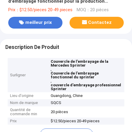
d'embrayage fonctionnel pour la production
professionnelle
Prix：$12.50/pieces 20-49 pieces
MOQ：20 pièces
meilleur prix
Contactez
Description De Produit
Couvercle de l'embrayage de la
Mercedes Sprinter
,
Couvercle de l'embrayage
Surligner
fonctionnel du sprinter
,
couvercle d'embrayage professionnel
Sprinter
Lieu d'origine
Guangdong, Chine
Nom de marque
SQCS
Quantité de
20 pièces
commande min
Prix
$12.50/pieces 20-49 pieces