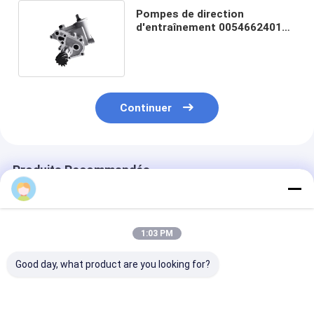
Pompes de direction
d'entraînement 0054662401
pour Mercedes Sprinter
BMR58L
Continuer
Produits Recommandés
SQCS
1:03 PM
Good day, what product are you looking for?
Convient pour
Mercedes-Benz Car
Parties autom