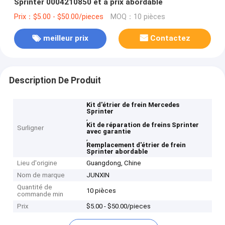
Sprinter 0004210850 et à prix abordable
Prix：$5.00 - $50.00/pieces
MOQ：10 pièces
meilleur prix
Contactez
Description De Produit
Kit d'étrier de frein Mercedes
Sprinter
,
Kit de réparation de freins Sprinter
Surligner
avec garantie
,
Remplacement d'étrier de frein
Sprinter abordable
Lieu d'origine
Guangdong, Chine
Nom de marque
JUNXIN
Quantité de
10 pièces
commande min
Prix
$5.00 - $50.00/pieces