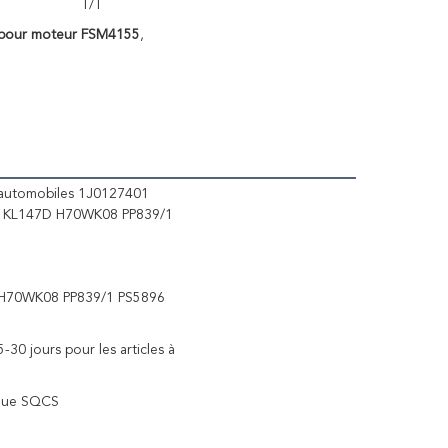
T/T
t pour moteur FSM4155
,
s automobiles 1J0127401
 KL147D H70WK08 PP839/1
 H70WK08 PP839/1 PS5896
5-30 jours pour les articles à
rque SQCS