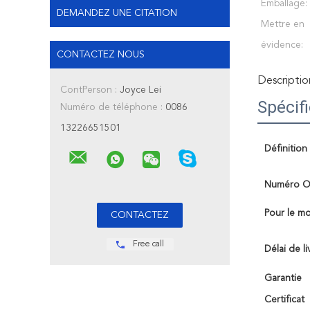
Emballage:
DEMANDEZ UNE CITATION
Mettre en
évidence:
CONTACTEZ NOUS
Descriptio
ContPerson :
Joyce Lei
Spécif
Numéro de téléphone :
0086
13226651501
Définition
Numéro 
Pour le m
Free call
Délai de li
Garantie
Certificat