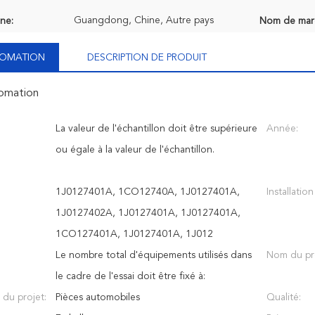
Guangdong, Chine, Autre pays
ine:
Nom de mar
NFOMATION
DESCRIPTION DE PRODUIT
fomation
La valeur de l'échantillon doit être supérieure
Année:
ou égale à la valeur de l'échantillon.
1J0127401A, 1CO12740A, 1J0127401A,
Installatio
1J0127402A, 1J0127401A, 1J0127401A,
1CO127401A, 1J0127401A, 1J012
e
Le nombre total d'équipements utilisés dans
Nom du pr
le cadre de l'essai doit être fixé à:
 du projet:
Pièces automobiles
Qualité: