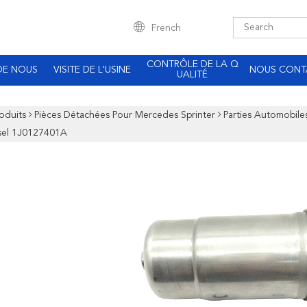
French
CONTRÔLE DE LA Q
DE NOUS
VISITE DE L'USINE
NOUS CONT
UALITÉ
oduits
Pièces Détachées Pour Mercedes Sprinter
Parties Automobile
sel 1J0127401A