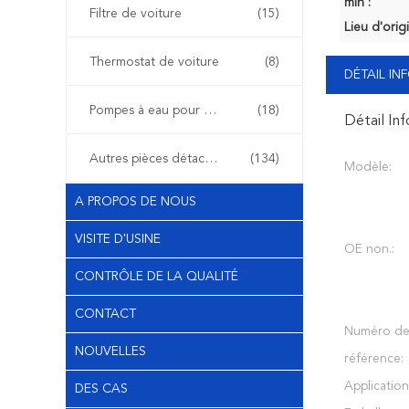
min :
Filtre de voiture
(15)
Lieu d'orig
Thermostat de voiture
(8)
DÉTAIL I
Pompes à eau pour voiture
(18)
Détail In
Autres pièces détachées automobiles
(134)
Modèle:
A PROPOS DE NOUS
VISITE D'USINE
OE non.:
CONTRÔLE DE LA QUALITÉ
CONTACT
Numéro d
NOUVELLES
référence:
Application
DES CAS