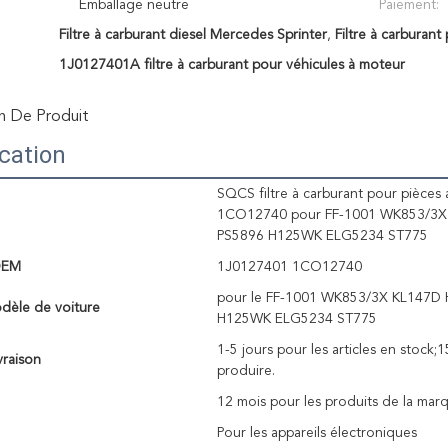
Emballage neutre
Paiement:
Filtre à carburant diesel Mercedes Sprinter
,
Filtre à carburan
1J0127401A filtre à carburant pour véhicules à moteur
n De Produit
ication
SQCS filtre à carburant pour pièce
1CO12740 pour FF-1001 WK853/3X
PS5896 H125WK ELG5234 ST775
OEM
1J0127401 1CO12740
pour le FF-1001 WK853/3X KL147D
odèle de voiture
H125WK ELG5234 ST775
1-5 jours pour les articles en stock;1
vraison
produire.
12 mois pour les produits de la ma
Pour les appareils électroniques